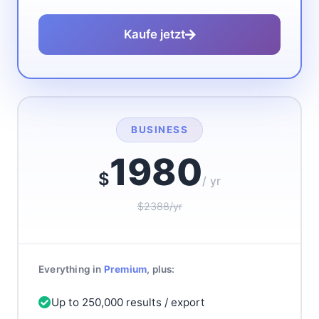
Kaufe jetzt
BUSINESS
1980
$
/ yr
$2388/yr
Everything in
Premium
, plus:
Up to 250,000 results / export