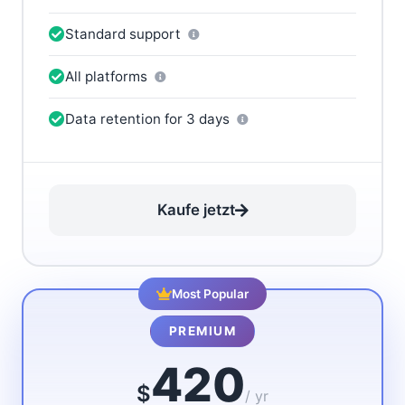
Standard support
All platforms
Data retention for 3 days
Kaufe jetzt
Most Popular
PREMIUM
420
$
/ yr