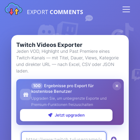
EXPORT
COMMENTS
Twitch Videos Exporter
Jeden VOD, Highlight und Past Premiere eines
Twitch-Kanals — mit Titel, Dauer, Views, Kategorie
und direkter URL — nach Excel, CSV oder JSON
laden.
100
Ergebnisse pro Export für
kostenlose Benutzer
Upgraden Sie, um unbegrenzte Exporte und
Premium-Funktionen freizuschalten
Jetzt upgraden