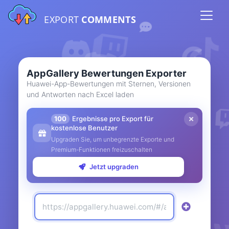
EXPORT
COMMENTS
AppGallery Bewertungen Exporter
Huawei-App-Bewertungen mit Sternen, Versionen
und Antworten nach Excel laden
100
Ergebnisse pro Export für
kostenlose Benutzer
Upgraden Sie, um unbegrenzte Exporte und
Premium-Funktionen freizuschalten
Jetzt upgraden