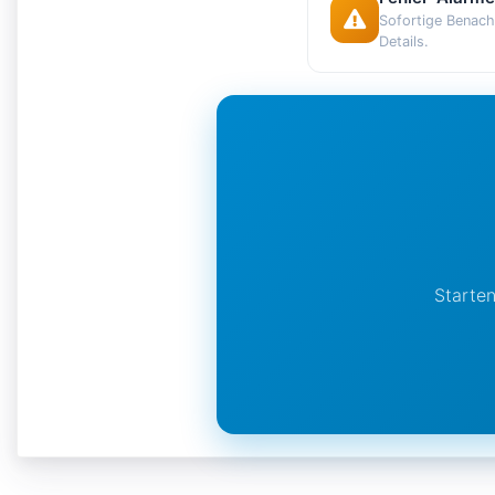
Sofortige Benach
Details.
Starten