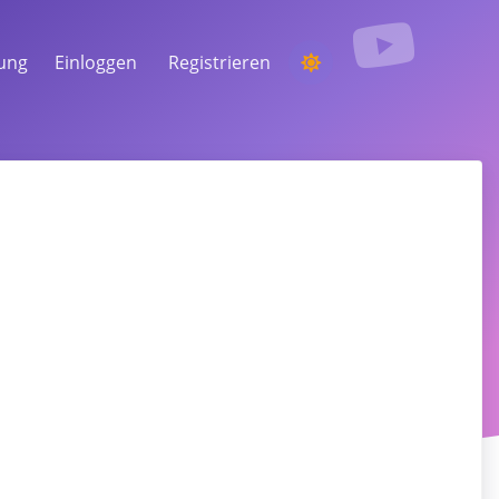
tung
Einloggen
Registrieren
EINEN WETTBEWERB
VERANSTALTEN
Aus den Kommentaren einen zufälligen
Gewinner auswählen
ZUHÖREN & INTELLIGENZ
en
Entdecken Sie kritische Trends, um Ihr
Publikum, Ihre Konkurrenten und den
gesamten Markt zu verstehen
, Status-Updates und Alarme direkt in Ihrem