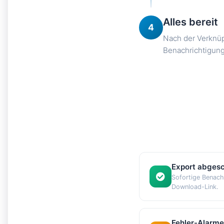
Alles bereit
4
Nach der Verknüp
Benachrichtigung
Export abges
Sofortige Benach
Download-Link.
Fehler-Alarme