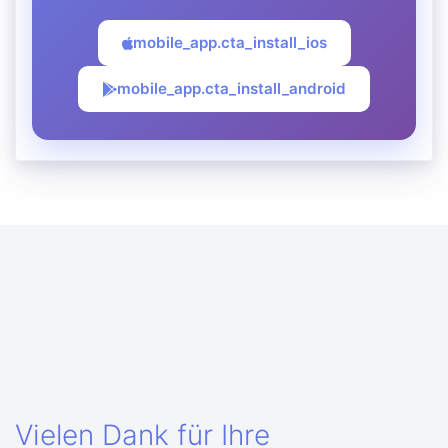
mobile_app.cta_install_ios
mobile_app.cta_install_android
Vielen Dank für Ihre