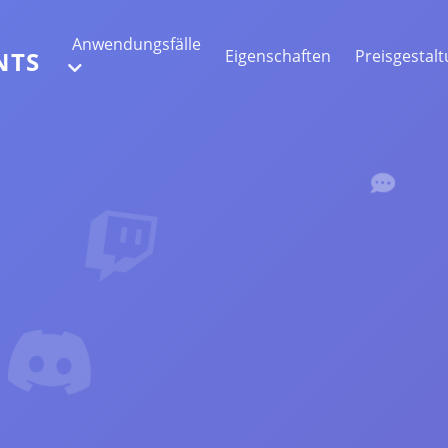
Anwendungsfälle
Eigenschaften
Preisgestal
NTS
WEBDATENEXTRAKTION
Sammeln Sie die genauesten Daten
STIMMUNGSANALYSE
Führen Sie eine Stimmungsanalyse für
Kommentare mit Likes oder Reaktionen
durch.