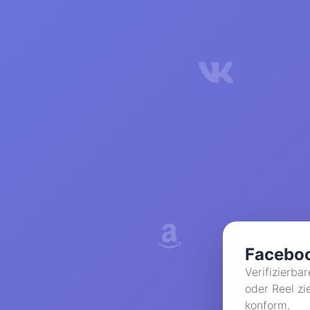
Faceboo
Verifizierba
oder Reel z
konform.