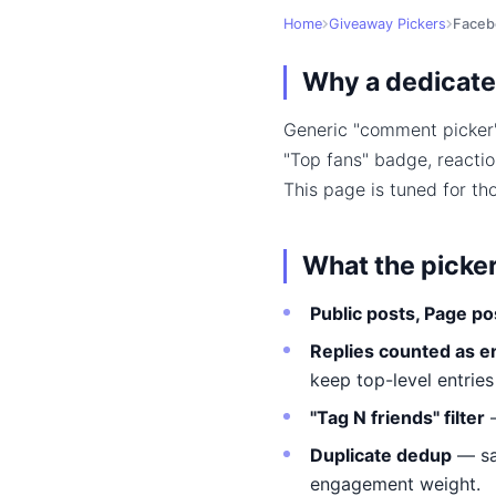
Home
Giveaway Pickers
Faceb
Why a dedicate
Generic "comment picker"
"Top fans" badge, reacti
This page is tuned for th
What the picke
Public posts, Page po
Replies counted as e
keep top-level entries
"Tag N friends" filter
—
Duplicate dedup
— sa
engagement weight.