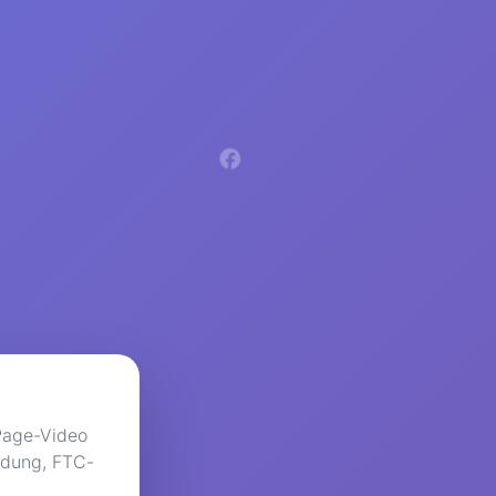
 Page-Video
ldung, FTC-