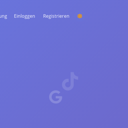
tung
Einloggen
Registrieren
EINEN WETTBEWERB
VERANSTALTEN
Aus den Kommentaren einen zufälligen
Gewinner auswählen
ZUHÖREN & INTELLIGENZ
Entdecken Sie kritische Trends, um Ihr
Publikum, Ihre Konkurrenten und den
gesamten Markt zu verstehen