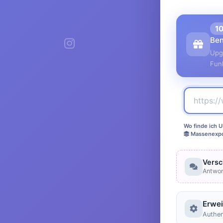
1
Ben
Upg
Fun
Wo finde ich U
Massenexpo
Versc
Antwor
Erwei
Authen