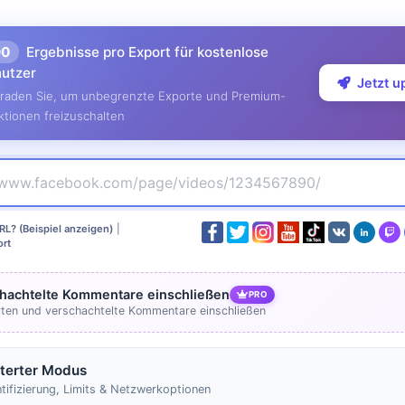
00
Ergebnisse pro Export für kostenlose
utzer
Jetzt 
raden Sie, um unbegrenzte Exporte und Premium-
ktionen freizuschalten
RL? (Beispiel anzeigen)
|
rt
hachtelte Kommentare einschließen
PRO
ten und verschachtelte Kommentare einschließen
terter Modus
tifizierung, Limits & Netzwerkoptionen