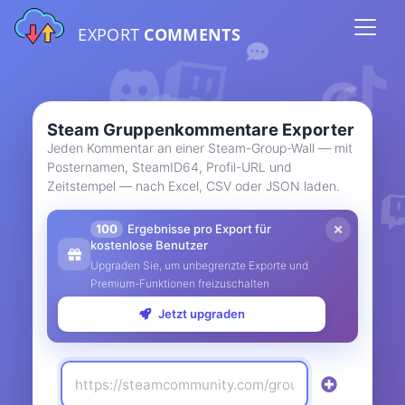
EXPORT
COMMENTS
Steam Gruppenkommentare Exporter
Jeden Kommentar an einer Steam-Group-Wall — mit
Posternamen, SteamID64, Profil-URL und
Zeitstempel — nach Excel, CSV oder JSON laden.
100
Ergebnisse pro Export für
kostenlose Benutzer
Upgraden Sie, um unbegrenzte Exporte und
Premium-Funktionen freizuschalten
Jetzt upgraden