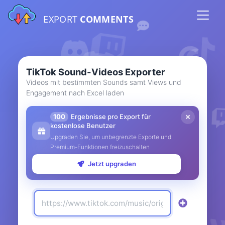
EXPORT
COMMENTS
TikTok Sound-Videos Exporter
Videos mit bestimmten Sounds samt Views und
Engagement nach Excel laden
100
Ergebnisse pro Export für
kostenlose Benutzer
Upgraden Sie, um unbegrenzte Exporte und
Premium-Funktionen freizuschalten
Jetzt upgraden