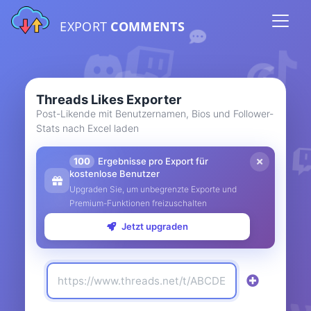
EXPORT
COMMENTS
Threads Likes Exporter
Post-Likende mit Benutzernamen, Bios und Follower-
Stats nach Excel laden
100
Ergebnisse pro Export für
kostenlose Benutzer
Upgraden Sie, um unbegrenzte Exporte und
Premium-Funktionen freizuschalten
Jetzt upgraden