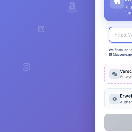
Upg
Fun
Wo finde ich U
Massenexpo
Versc
Antwor
Erwei
Authen