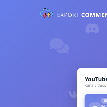
EXPORT
COMME
YouTube
Kanalvideos 
1
Ben