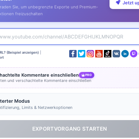
Jetzt 
raden Sie, um unbegrenzte Exporte und Premium-
ktionen freizuschalten
RL? (Beispiel anzeigen)
|
rt
hachtelte Kommentare einschließen
PRO
ten und verschachtelte Kommentare einschließen
terter Modus
tifizierung, Limits & Netzwerkoptionen
EXPORTVORGANG STARTEN