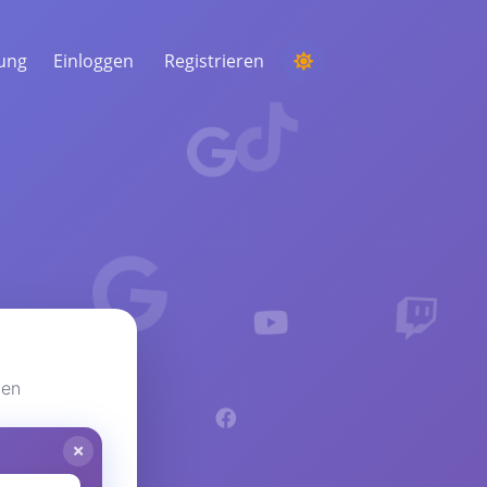
tung
Einloggen
Registrieren
EINEN WETTBEWERB
VERANSTALTEN
Aus den Kommentaren einen zufälligen
Gewinner auswählen
ZUHÖREN & INTELLIGENZ
Entdecken Sie kritische Trends, um Ihr
Publikum, Ihre Konkurrenten und den
gesamten Markt zu verstehen
den