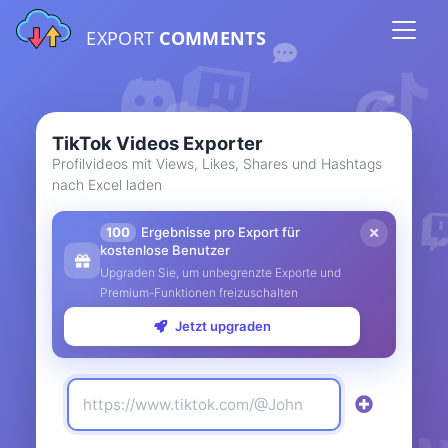
EXPORT
COMMENTS
TikTok Videos Exporter
Profilvideos mit Views, Likes, Shares und Hashtags
nach Excel laden
100
Ergebnisse pro Export für
kostenlose Benutzer
Upgraden Sie, um unbegrenzte Exporte und
Premium-Funktionen freizuschalten
Jetzt upgraden