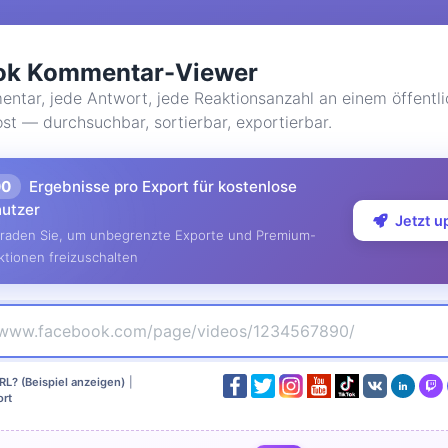
ok Kommentar-Viewer
ntar, jede Antwort, jede Reaktionsanzahl an einem öffentl
t — durchsuchbar, sortierbar, exportierbar.
00
Ergebnisse pro Export für kostenlose
utzer
Jetzt 
raden Sie, um unbegrenzte Exporte und Premium-
ktionen freizuschalten
RL? (Beispiel anzeigen)
|
rt