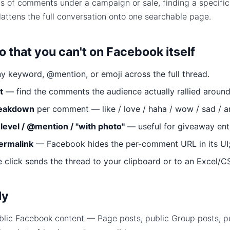
 of comments under a campaign or sale, finding a specific e
flattens the full conversation onto one searchable page.
 that you can't on Facebook itself
y keyword, @mention, or emoji across the full thread.
t
— find the comments the audience actually rallied around
reakdown
per comment — like / love / haha / wow / sad / a
p-level / @mention / "with photo"
— useful for giveaway entr
ermalink
— Facebook hides the per-comment URL in its UI; 
click sends the thread to your clipboard or to an Excel/CS
ly
blic Facebook content — Page posts, public Group posts, pub