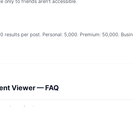
le only to friends aren't accessible.
00 results per post. Personal: 5,000. Premium: 50,000. Bus
nt Viewer — FAQ
nt viewer free?