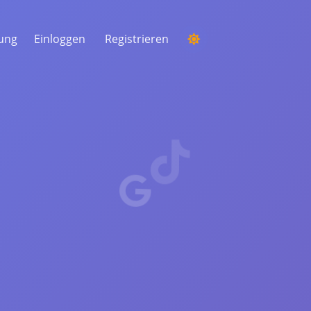
tung
Einloggen
Registrieren
EINEN WETTBEWERB
VERANSTALTEN
Aus den Kommentaren einen zufälligen
Gewinner auswählen
ZUHÖREN & INTELLIGENZ
Entdecken Sie kritische Trends, um Ihr
Publikum, Ihre Konkurrenten und den
gesamten Markt zu verstehen