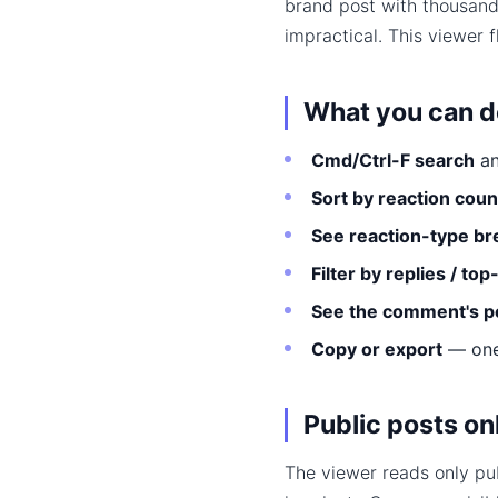
brand post with thousands
impractical. This viewer 
What you can do
Cmd/Ctrl-F search
an
Sort by reaction coun
See reaction-type b
Filter by replies / to
See the comment's p
Copy or export
— one 
Public posts on
The viewer reads only pu