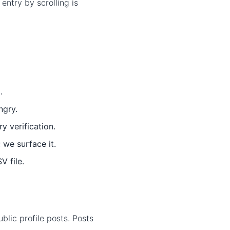
ntry by scrolling is
.
ngry.
y verification.
we surface it.
V file.
lic profile posts. Posts