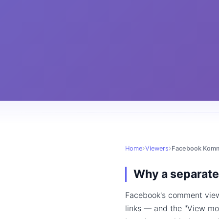
Home
Viewers
Facebook Komm
Why a separate 
Facebook's comment viewe
links — and the "View mor