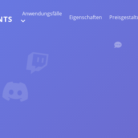
Anwendungsfälle
Eigenschaften
Preisgestal
NTS
WEBDATENEXTRAKTION
Sammeln Sie die genauesten Daten
STIMMUNGSANALYSE
Führen Sie eine Stimmungsanalyse für
Kommentare mit Likes oder Reaktionen
durch.