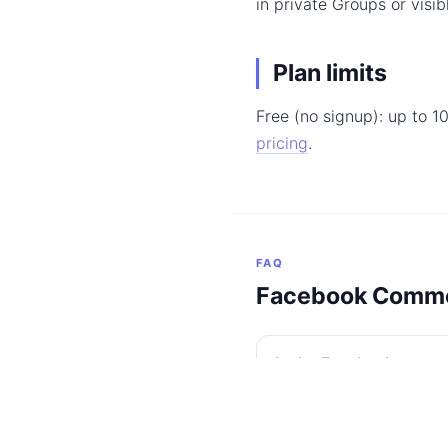
in private Groups or visib
Plan limits
Free (no signup): up to 1
pricing
.
FAQ
Facebook Comme
Is the Facebook comme
Do I need to log in?