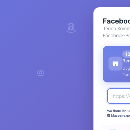
Facebo
Jeden Komme
Facebook-Pos
1
Ben
Upg
Fun
Wo finde ich U
Massenexpo