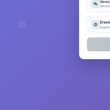
Versc
Antwor
Erwei
Authen